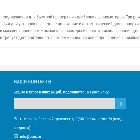
r предназначен для быстрой проверки и калибровки сервомоторов. Три реж
льный для установки в среднее положение и автоматический для проверк
и массовой проверке. Компактные размеры и простота использования де
Не требует дополнительного программирования или подключения к компьют
НАШИ КОНТАКТЫ
Будьте в курсе наших акций, подпишитесь на рассылку:
г. Москва, Зеленый проспект д.13/30, 3 этаж, офис 23 (вход
со двора)
info@pcus.ru