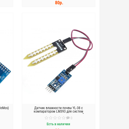
80р.
КУПИТЬ
WeMos)
Датчик влажности почвы YL-38 с
компаратором LM393 для систем
автоматического полива растений
0
Есть в наличии