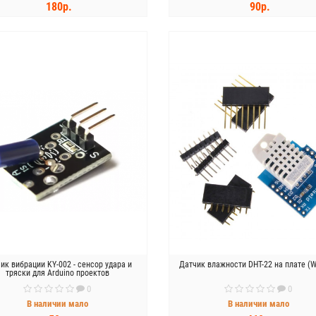
180р.
90р.
КУПИТЬ
КУПИТЬ
ик вибрации KY-002 - сенсор удара и
Датчик влажности DHT-22 на плате (
тряски для Arduino проектов
0
0
В наличии мало
В наличии мало