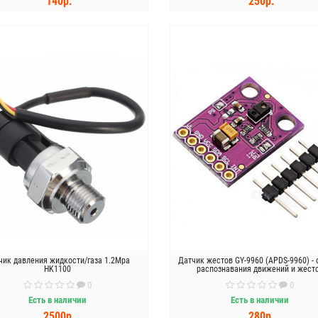
140р.
250р.
КУПИТЬ
КУПИТЬ
чик давления жидкости/газа 1.2Mpa
Датчик жестов GY-9960 (APDS-9960) -
HK1100
распознавания движений и жест
0
0
Есть в наличии
Есть в наличии
2500р.
280р.