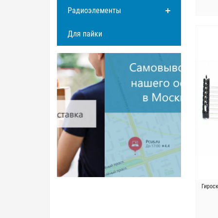
Радиоэлементы
Для пайки
Гирос