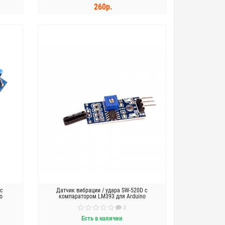
260р.
КУПИТЬ
 с
Датчик вибрации / удара SW-520D с
o
компаратором LM393 для Arduino
0
Есть в наличии