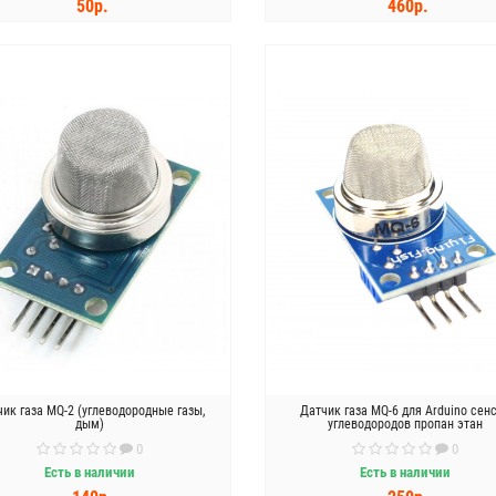
50р.
460р.
КУПИТЬ
КУПИТЬ
ик газа MQ-2 (углеводородные газы,
Датчик газа MQ-6 для Arduino сен
дым)
углеводородов пропан этан
0
0
Есть в наличии
Есть в наличии