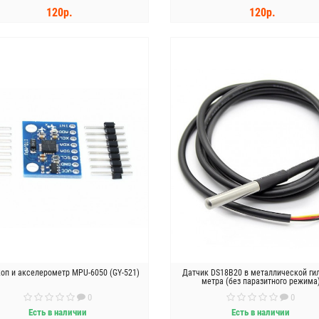
120р.
120р.
КУПИТЬ
КУПИТЬ
коп и акселерометр MPU-6050 (GY-521)
Датчик DS18B20 в металлической ги
метра (без паразитного режима
0
0
Есть в наличии
Есть в наличии