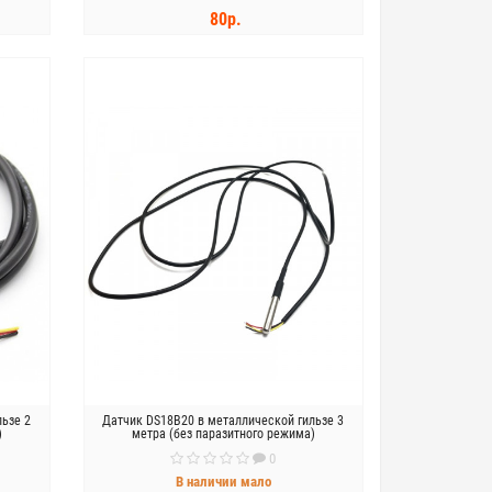
80р.
КУПИТЬ
льзе 2
Датчик DS18B20 в металлической гильзе 3
)
метра (без паразитного режима)
0
В наличии мало