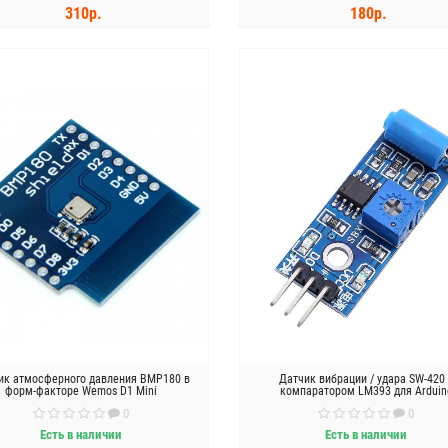
310р.
180р.
КУПИТЬ
КУПИТЬ
ик атмосферного давления BMP180 в
Датчик вибрации / удара SW-420
форм-факторе Wemos D1 Mini
компаратором LM393 для Arduin
0
0
Есть в наличии
Есть в наличии