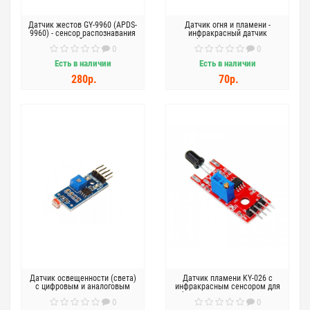
Датчик жестов GY-9960 (APDS-
Датчик огня и пламени -
9960) - сенсор распознавания
инфракрасный датчик
движений и жестов
обнаружения пожара
0
0
Есть в наличии
Есть в наличии
280р.
70р.
Датчик освещенности (света)
Датчик пламени KY-026 с
с цифровым и аналоговым
инфракрасным сенсором для
выходом
обнаружения огня в проектах
0
0
Arduino