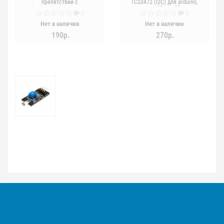
препятствий с
TCS3472 (I2C) для arduino,
инфракрасными датчиками
esp32, stm32
0
0
(4шт)
Нет в наличии
Нет в наличии
190р.
270р.