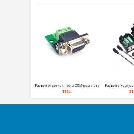
Разъем ответной части COM-порта DB9
Разъем c корпусо
(F) с клеммной колодкой на 3 контакта
COM-порта (DB-
120р.
21