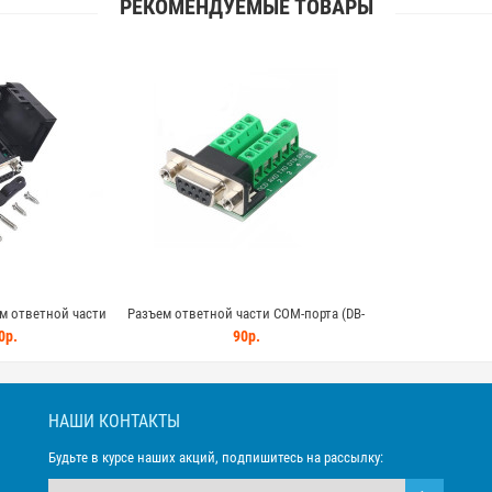
РЕКОМЕНДУЕМЫЕ ТОВАРЫ
м ответной части
Разъем ответной части COM-порта (DB-
9, D-sub мама)
9, D-sub)
0р.
90р.
НАШИ КОНТАКТЫ
Будьте в курсе наших акций, подпишитесь на рассылку: