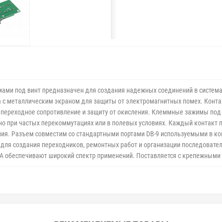
ами под винт предназначен для создания надежных соединений в система
ика с металлическим экраном для защиты от электромагнитных помех. Кон
 переходное сопротивление и защиту от окисления. Клеммные зажимы под
бно при частых перекоммутациях или в полевых условиях. Каждый контак
ния. Разъем совместим со стандартными портами DB-9 используемыми в к
для создания переходников, ремонтных работ и организации последовател
1 А обеспечивают широкий спектр применений. Поставляется с крепежными 