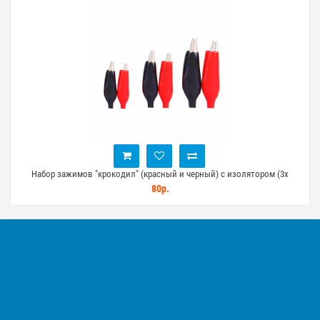
Набор зажимов "крокодил" (красный и черный) с изолятором (3х
размеров)
80р.