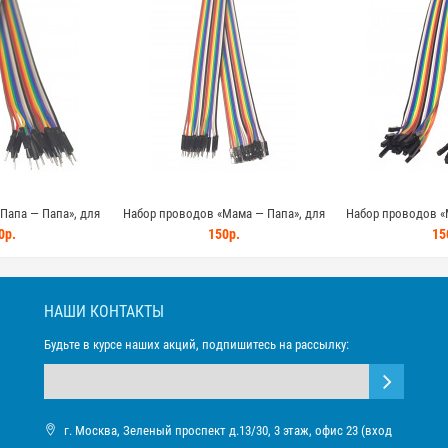
Папа — Папа», для
Набор проводов «Мама — Папа», для
Набор проводов «
 для Arduino, STM32,
Arduino, 20шт, 40см для Arduino, STM32,
Arduino, 20шт, 40см
0р.
150р.
15
P32
ESP32
ES
НАШИ КОНТАКТЫ
Будьте в курсе наших акций, подпишитесь на рассылку:
г. Москва, Зеленый проспект д.13/30, 3 этаж, офис 23 (вход