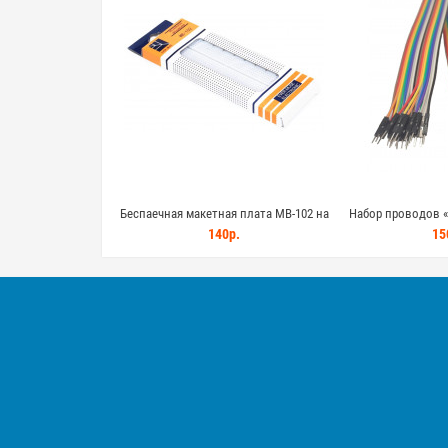
Беспаечная макетная плата MB-102 на
Набор проводов «
830 контактов с шинами питания для
Arduino, 20шт, 40см
140р.
15
электронных проектов
ES