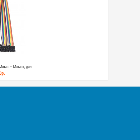
Мама — Мама», для
 для Arduino, STM32,
0р.
P32