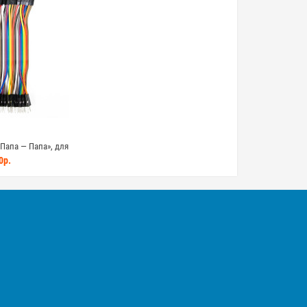
Папа — Папа», для
40шт, 20см
0р.