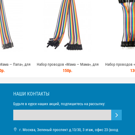
Мама — Папа», для
Набор проводов «Мама — Мама», для
Набор проводов «
 для Arduino, STM32,
Arduino, 20шт, 40см для Arduino, STM32,
Arduino, 
0р.
150р.
13
P32
ESP32
НАШИ КОНТАКТЫ
Будьте в курсе наших акций, подпишитесь на рассылку:
г. Москва, Зеленый проспект д.13/30, 3 этаж, офис 23 (вход