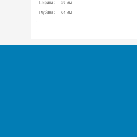
Ширина :
59 мм
Глубина :
64 мм