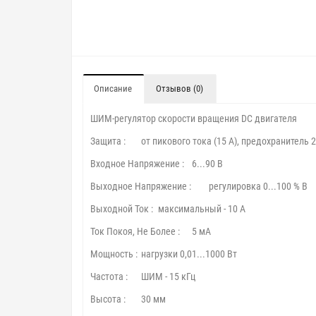
Описание
Отзывов (0)
ШИМ-регулятор скорости вращения DC двигателя
Защита :
от пикового тока (15 А), предохранитель 2
Входное Напряжение :
6...90 В
Выходное Напряжение :
регулировка 0...100 % В
Выходной Ток :
максимальный - 10 А
Ток Покоя, Не Более :
5 мА
Мощность :
нагрузки 0,01...1000 Вт
Частота :
ШИМ - 15 кГц
Высота :
30 мм