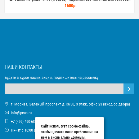
проектов
1600р.
НАШИ КОНТАКТЫ
Будьте в курсе наших акций, подпишитесь на рассылку:
г. Москва, Зеленый проспект д.13/30, 3 этаж, офис 23 (вход со двора)
info@pcus.ru
+7 (499) 490-68-93
Сайт использует cookie-файлы,
Пн-Пт с 10:00 до 17:00
чтобы сделать ваше пребывание на
нем максимально удобным.