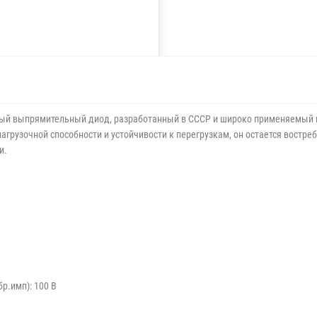
й выпрямительный диод, разработанный в СССР и широко применяемый в
грузочной способности и устойчивости к перегрузкам, он остается востреб
и.
р.имп): 100 В