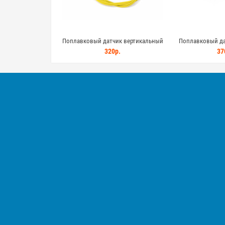
Поплавковый датчик вертикальный
Поплавковый да
PVC-8M для контроля уровня жидкости
контроля уров
320р.
37
уплотн