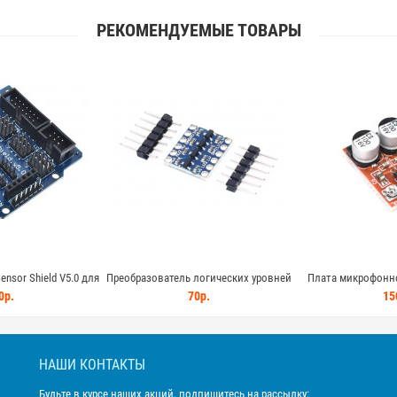
РЕКОМЕНДУЕМЫЕ ТОВАРЫ
ль логических уровней
Плата микрофонного усилителя FUT-
Плата расшире
аправленный 3.3V - 5V
LM386 на базе LM386, регулируемый
ультразвуково
70р.
150р.
НАШИ КОНТАКТЫ
Будьте в курсе наших акций, подпишитесь на рассылку: