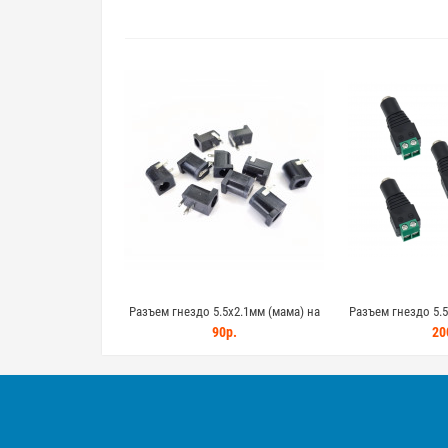
Разъем гнездо 5.5x2.1мм (мама) на
Разъем гнездо 5.5
плату 10шт - набор гнезд для монтажа
винт 
90р.
20