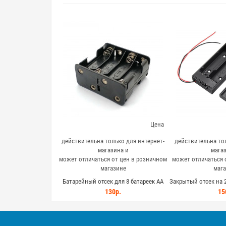
Цена
действительна только для интернет-
действительна тол
магазина и
магаз
может отличаться от цен в розничном
может отличаться 
магазине
мага
Батарейный отсек для 8 батареек AA
Закрытый отсек на 2
(пальчиковые) сразъем типа крона
с выключател
130р.
15