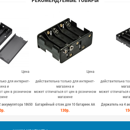
РЕКОМЕНДУЕМЫЕ ТОВАРЫ
Цена
Цена
ько для интернет-
действительна только для интернет-
действительна тол
ина и
магазина и
магаз
от цен в розничном
может отличаться от цен в розничном
может отличаться 
зине
магазине
мага
 аккумулятора 18650
Батарейный отсек для 10 батареек AA
Держатель на 4 ак
ем и крышкой
(разъем типа крона)
четверной отсек дл
0р.
130р.
15