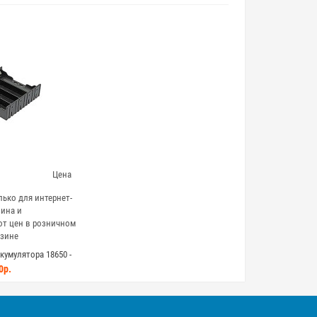
Цена
ько для интернет-
ина и
от цен в розничном
зине
кумулятора 18650 -
я монтажа на плату
0р.