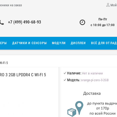
роники на заказ
Мой
Пн-Пт
+7 (499) 490-68-93
с 10:00 до 17:00
ЛЕРЫ
ДАТЧИКИ И СЕНСОРЫ
МОДУЛИ
ДИСПЛЕИ
ВСЁ ДЛЯ ОТЛА
i-Fi 5
Наличие:
Нет в наличии
3 2GB LPDDR4 С WI-FI 5
Модель:
orange-pi-zero-3-2GB