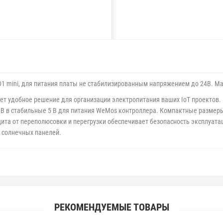
D1 mini, для питания платы не стабилизированным напряжением до 24В. 
ет удобное решение для организации электропитания ваших IoT проектов
4 В в стабильные 5 В для питания WeMos контроллера. Компактные разме
та от переполюсовки и перегрузки обеспечивает безопасность эксплуатаци
, солнечных панелей.
РЕКОМЕНДУЕМЫЕ ТОВАРЫ