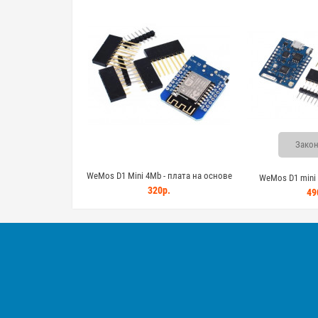
Закон
WeMos D1 Mini 4Mb - плата на основе
WeMos D1 mini 
модуля ESP8266
320р.
разработки с Wi
49