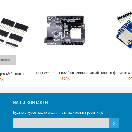
чился
Плата Wemos D1 R32 (UNO совместимый
Плата в формате We
pro 4Мб - плата
на чипе ESP32 c Wi-Fi и Bluetooth)
SD (micro-
620р.
90
Fi и памятью 4мб
0р.
НАШИ КОНТАКТЫ
Будьте в курсе наших акций, подпишитесь на рассылку: