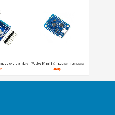
mos с слотом micro
WeMos D1 mini v3 - компактная плата
SD-shield)
разработки на ESP8266 с WiFi
р.
450р.