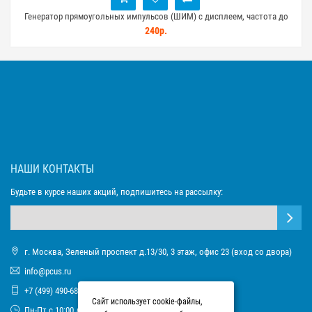
Генератор прямоугольных импульсов (ШИМ) с дисплеем, частота до
150кГц
240р.
НАШИ КОНТАКТЫ
Будьте в курсе наших акций, подпишитесь на рассылку:
г. Москва, Зеленый проспект д.13/30, 3 этаж, офис 23 (вход со двора)
info@pcus.ru
+7 (499) 490-68-93
Сайт использует cookie-файлы,
Пн-Пт с 10:00 до 17:00