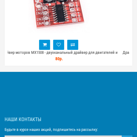
вигателей и
Драйвер моторов на L298N для Arduino - двухканальный драйвер д
двигателей
190р.
НАШИ КОНТАКТЫ
Будьте в курсе наших акций, подпишитесь на рассылку: