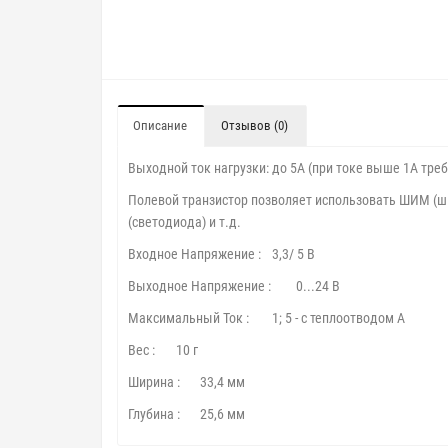
Описание
Отзывов (0)
Выходной ток нагрузки: до 5А (при токе выше 1А тре
Полевой транзистор позволяет использовать ШИМ (ш
(светодиода) и т.д.
Входное Напряжение :
3,3/ 5 В
Выходное Напряжение :
0...24 В
Максимальный Ток :
1; 5 - с теплоотводом А
Вес :
10 г
Ширина :
33,4 мм
Глубина :
25,6 мм