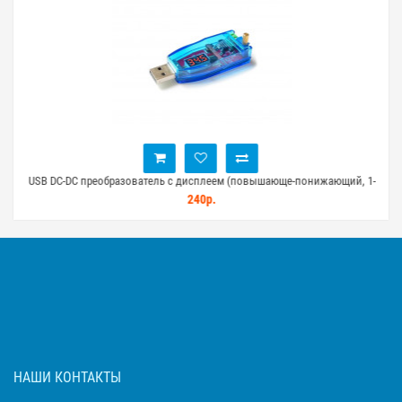
USB DC-DC преобразователь с дисплеем (повышающе-понижающий, 1-
П
24 В, 3 Вт)
240р.
НАШИ КОНТАКТЫ