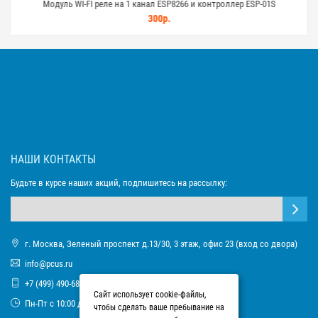
Модуль WI-FI реле на 1 канал ESP8266 и контроллер ESP-01S
П
300р.
НАШИ КОНТАКТЫ
Будьте в курсе наших акций, подпишитесь на рассылку:
г. Москва, Зеленый проспект д.13/30, 3 этаж, офис 23 (вход со двора)
info@pcus.ru
+7 (499) 490-68-93
Сайт использует cookie-файлы,
Пн-Пт с 10:00 до 17:00
чтобы сделать ваше пребывание на