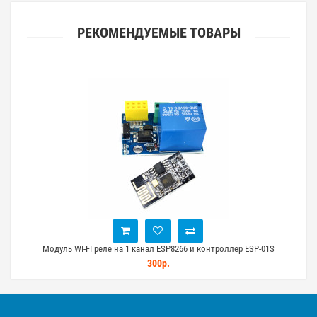
РЕКОМЕНДУЕМЫЕ ТОВАРЫ
Модуль WI-FI реле на 1 канал ESP8266 и контроллер ESP-01S
П
300р.