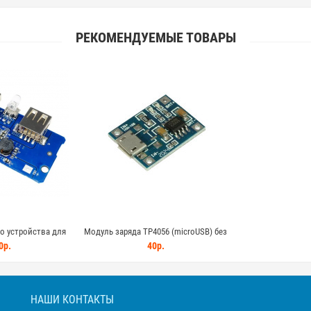
РЕКОМЕНДУЕМЫЕ ТОВАРЫ
о устройства для
Модуль заряда TP4056 (microUSB) без
вход - microUSB
защиты
0р.
40р.
НАШИ КОНТАКТЫ