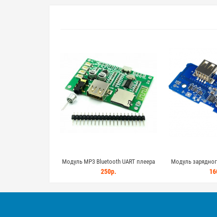
Модуль MP3 Bluetooth UART плеера
Модуль зарядног
BT201, c поддержкой USB Flash и
аккумуляторов 
250р.
16
MicroSD