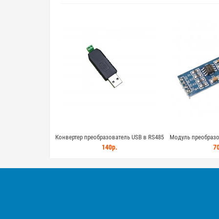
Конвертер преобразователь USB в RS485
Модуль преобразо
для систем автоматизации и
RS485 на микросхе
140р.
70
управления
управление