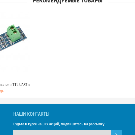
РЕКОМЕНДУЕМЫЕ ТОВАРЫ
вателя TTL UART в
ме MAX485 с ручным
р.
м передачей
НАШИ КОНТАКТЫ
Будьте в курсе наших акций, подпишитесь на рассылку: