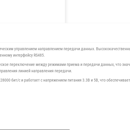
тическим управлением направлением передачи данных. Высококачественн
енному интерфейсу RS485.
ское переключение между режимами приема и передачи данных, что знач
управления линией направления передачи.
28000 бит/с и работает с напряжением питания 3.3В и 5В, что обеспечива