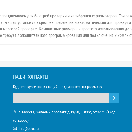
r предназначен для быстрой проверки и калибровки сервомоторов. Три реж
льный для установки в среднее положение и автоматический для проверк
и массовой проверке. Компактные размеры и простота использования де
Не требует дополнительного программирования или подключения к компьют
НАШИ КОНТАКТЫ
Будьте в курсе наших акций, подпишитесь на рассылку:
г. Москва, Зеленый проспект д.13/30, 3 этаж, офис 23 (вход
со двора)
info@pcus.ru