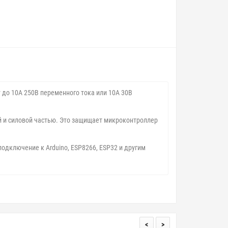
 до 10А 250В переменного тока или 10А 30В
й и силовой частью. Это защищает микроконтроллер
одключение к Arduino, ESP8266, ESP32 и другим
<
>