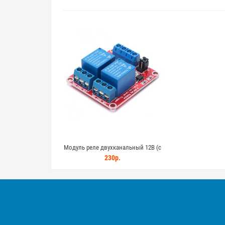
Модуль реле двухканальный 12В (с
выбором уровня управления и
230р.
опторазвязкой)