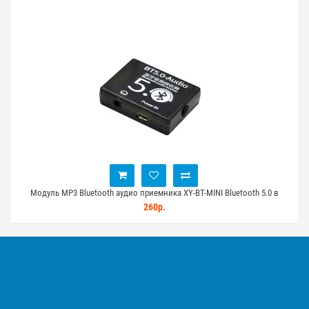
ктах
Модуль MP3 Bluetooth аудио приемника XY-BT-MINI Bluetooth 5.0 в
Моду
корпусе
260р.