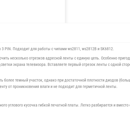
 3 PIN. Подходит для работы с чипами ws2811, ws2812B и SK6812.
ючить несколько отрезков адресной ленты с единую цепь. Особенно пригод
дсветки экрана телевизора. Вставляете первый отрезок ленты с одной сторо
чуть более темный участок, однако при достаточной плотности диодов (боль
енту от проникновения влаги и не подходит для герметичной ленты.
ного углового кусочка гибкой печатной платы. Легко разбирается и вместо 