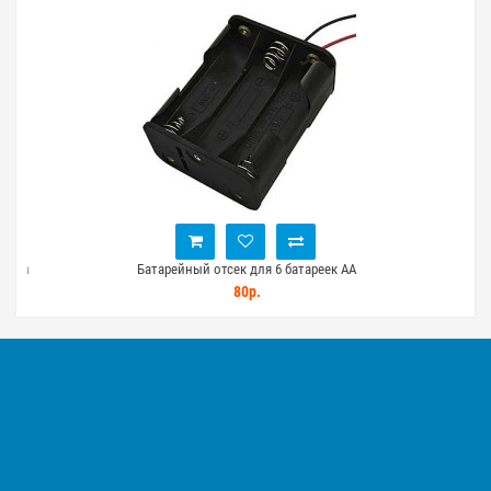
крона
Батарейный отсек для 6 батареек AA
Б
80р.