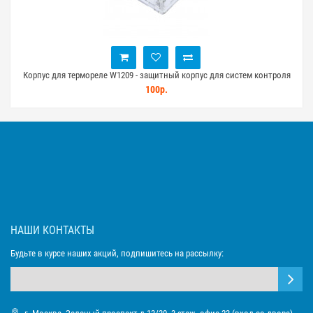
ком
Корпус для термореле W1209 - защитный корпус для систем контроля
W1
температуры
100р.
НАШИ КОНТАКТЫ
Будьте в курсе наших акций, подпишитесь на рассылку: