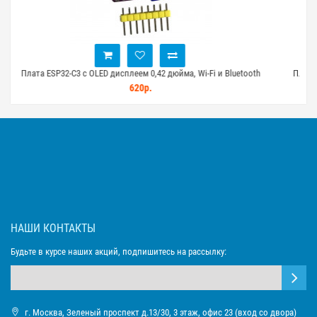
luetooth
Плата расширения для ESP32-C3 Super Mini, expansion board для D
проектов
250р.
НАШИ КОНТАКТЫ
Будьте в курсе наших акций, подпишитесь на рассылку:
г. Москва, Зеленый проспект д.13/30, 3 этаж, офис 23 (вход со двора)