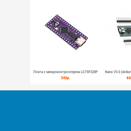
Плата с микроконтроллером LGT8F328P
Nano V3.0 (Ardu
(Аналог Arduino Nano V3.0)
ATMEGA328P (н
340р.
44