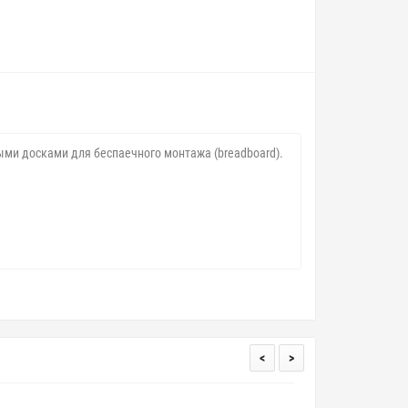
ыми досками для беcпаечного монтажа (breadboard).
<
>