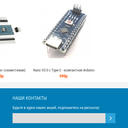
ino совместимая)
Nano V3.0 с Type-C - компактная Arduino-
е распаянная)
совместимая плата разработки
0р.
590р.
НАШИ КОНТАКТЫ
Будьте в курсе наших акций, подпишитесь на рассылку: