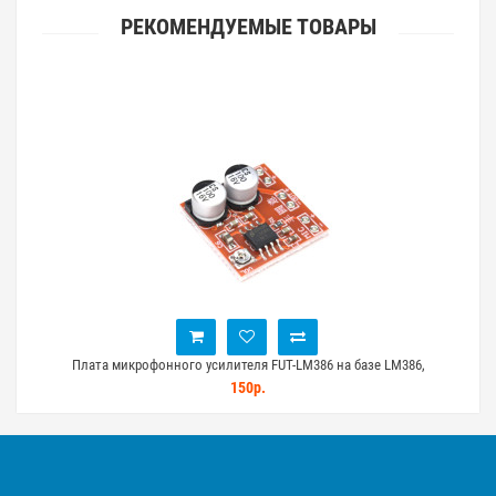
РЕКОМЕНДУЕМЫЕ ТОВАРЫ
h
Плата микрофонного усилителя FUT-LM386 на базе LM386,
Пла
регулируемый
150р.