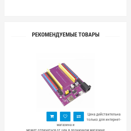
РЕКОМЕНДУЕМЫЕ ТОВАРЫ
ьна
Цена действительна
ет-
только для интернет-
магазина и
может отличаться от цен в розничном магазине