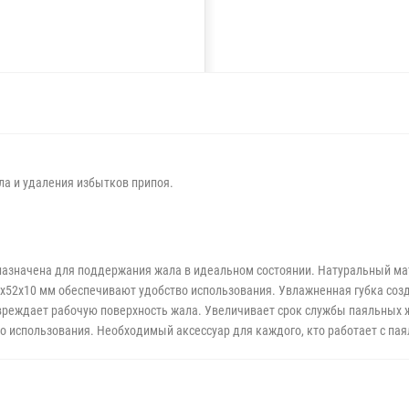
ла и удаления избытков припоя.
назначена для поддержания жала в идеальном состоянии. Натуральный ма
52x10 мм обеспечивают удобство использования. Увлажненная губка созда
вреждает рабочую поверхность жала. Увеличивает срок службы паяльных ж
 использования. Необходимый аксессуар для каждого, кто работает с па