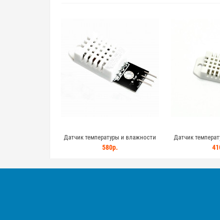
Датчик температуры и влажности
Датчик температ
DHT22 AM2302 на плате с
DHT22 AM2302 с ц
580р.
41
подтягивающим резистором
высокой 