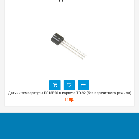
чик температуры DS18B20 в корпусе TO-92 (без паразитного режима)
Датчи
110р.