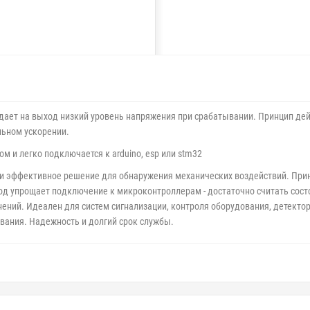
ыдает на выход низкий уровень напряжения при срабатывании. Принцип де
льном ускорении.
м и легко подключается к arduino, esp или stm32
е и эффективное решение для обнаружения механических воздействий. При
од упрощает подключение к микроконтроллерам - достаточно считать сост
ний. Идеален для систем сигнализации, контроля оборудования, детектор
ования. Надежность и долгий срок службы.