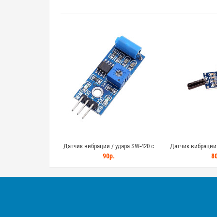
Датчик вибрации / удара SW-420 с
Датчик вибрации 
компаратором LM393 для Arduino
компаратором LM
90р.
80