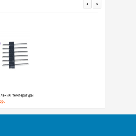
<
>
вления, температуры
0р.