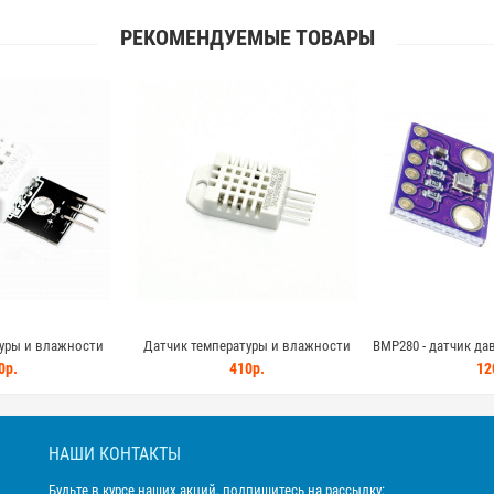
РЕКОМЕНДУЕМЫЕ ТОВАРЫ
уры и влажности
Датчик температуры и влажности
BMP280 - датчик да
2 на плате с
DHT22 AM2302 с цифровым выходом и
0р.
410р.
12
м резистором
высокой точностью
НАШИ КОНТАКТЫ
Будьте в курсе наших акций, подпишитесь на рассылку: