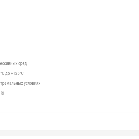
рессивных сред
°C до +125°C
стремальных условиях
 RH