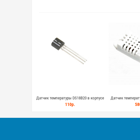
Датчик температуры DS18B20 в корпусе
Датчик температ
TO-92 (без паразитного режима)
DHT22 AM230
110р.
58
подтягивающи