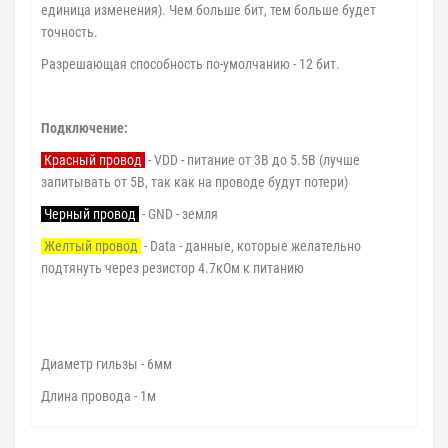
единица изменения). Чем больше бит, тем больше будет
точность.
Разрешающая способность по-умолчанию - 12 бит.
Подключение:
Красный провод
- VDD - питание от 3В до 5.5В (лучше
запитывать от 5В, так как на проводе будут потери)
Черный провод
- GND - земля
Желтый провод
- Data - данные, которые желательно
подтянуть через резистор 4.7кОм к питанию
Диаметр гильзы - 6мм
Длина провода - 1м