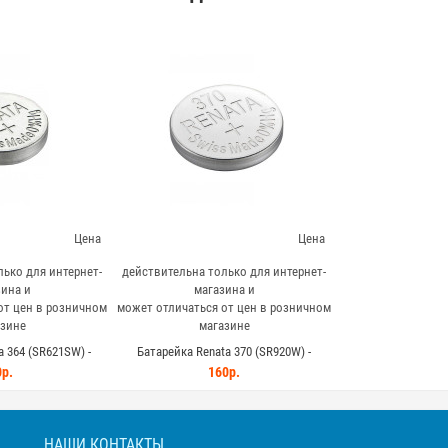
Цена
Цена
ько для интернет-
действительна только для интернет-
ина и
магазина и
от цен в розничном
может отличаться от цен в розничном
зине
магазине
 364 (SR621SW) -
Батарейка Renata 370 (SR920W) -
вый элемент для
миниатюрный элемент питания 1.55В
р.
160р.
роники
НАШИ КОНТАКТЫ