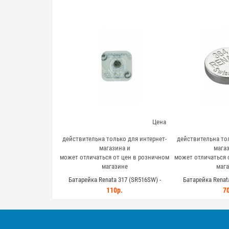
Цена
действительна только для интернет-
действительна тол
магазина и
магаз
может отличаться от цен в розничном
может отличаться 
магазине
мага
Батарейка Renata 317 (SR516SW) -
Батарейка Renata
серебряно-цинковый элемент для
серебряно-цинко
110р.
70
устройств
элект