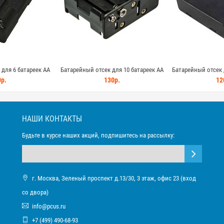
для 6 батареек AA
Батарейный отсек для 10 батареек AA
Батарейный отсек д
(разъем типа крона)
закрытый с 
р.
130р.
12
НАШИ КОНТАКТЫ
Будьте в курсе наших акций, подпишитесь на рассылку:
г. Москва, Зеленый проспект д.13/30, 3 этаж, офис 23 (вход
со двора)
info@pcus.ru
+7 (499) 490-68-93