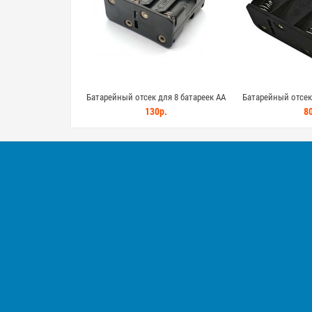
Батарейный отсек для 8 батареек AA
Батарейный отсек 
(пальчиковые) сразъем типа крона
130р.
80