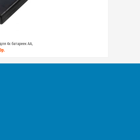
ля 4х батареек АА,
выключателем
0р.