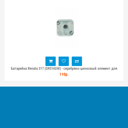
ания
Батарейка Renata 317 (SR516SW) - серебряно-цинковый элемент для
Бат
устройств
110р.